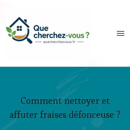
Comment nettoyer et
affuter fraises défonceuse ?