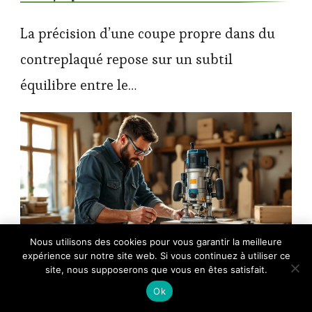
La précision d’une coupe propre dans du
contreplaqué repose sur un subtil
équilibre entre le…
×
Nous utilisons des cookies pour vous garantir la meilleure
🔥 TOP VENTE
expérience sur notre site web. Si vous continuez à utiliser ce
WOBLLMX Fraise à rainurer à disque à tige
Voir l'offre
de 8 mm, L5 mm, 4 …
site, nous supposerons que vous en êtes satisfait.
Comment réaliser un tenon avec une défonceuse ?
12,89 €
Ok