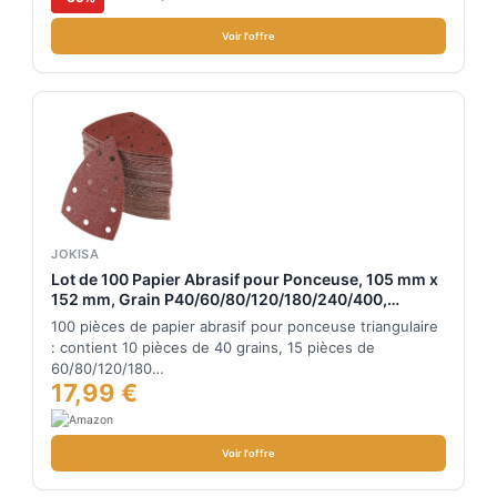
Voir l'offre
JOKISA
Lot de 100 Papier Abrasif pour Ponceuse, 105 mm x
152 mm, Grain P40/60/80/120/180/240/400,
Triangles de Ponçage pour Bosch PSM 100A, PSM
100 pièces de papier abrasif pour ponceuse triangulaire
160, PSM 200 AES, PSM 18, PDA 180, PSM 160 A
: contient 10 pièces de 40 grains, 15 pièces de
60/80/120/180…
17,99 €
Voir l'offre