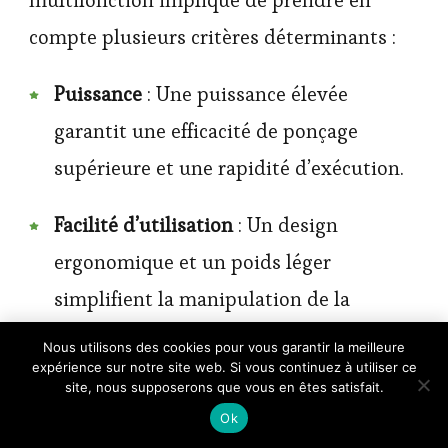
compte plusieurs critères déterminants :
Puissance
: Une puissance élevée
garantit une efficacité de ponçage
supérieure et une rapidité d’exécution.
Facilité d’utilisation
: Un design
ergonomique et un poids léger
simplifient la manipulation de la
×
machine.
Nous utilisons des cookies pour vous garantir la meilleure
🔥 TOP VENTE
expérience sur notre site web. Si vous continuez à utiliser ce
Lot 63 Feuilles Papier Abrasif & Papier à
Voir l'offre
Poncer
site, nous supposerons que vous en êtes satisfait.
Changement des abrasifs
: Un système
9,99 €
Ok
de fixation rapide pour les abrasifs