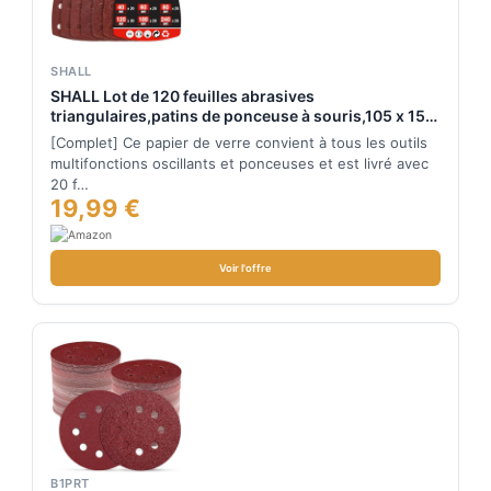
SHALL
SHALL Lot de 120 feuilles abrasives
triangulaires,patins de ponceuse à souris,105 x 152
mm, pour ponceuses multifonctions, différents
[Complet] Ce papier de verre convient à tous les outils
grains : 40/60/80/120/180/240
multifonctions oscillants et ponceuses et est livré avec
20 f…
19,99 €
Voir l'offre
B1PRT