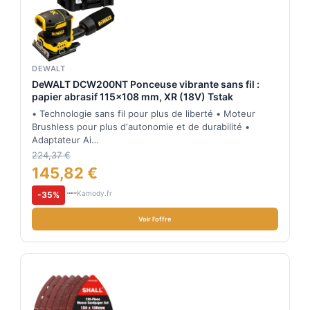
DEWALT
DeWALT DCW200NT Ponceuse vibrante sans fil :
papier abrasif 115×108 mm, XR (18V) Tstak
• Technologie sans fil pour plus de liberté • Moteur
Brushless pour plus d‘autonomie et de durabilité •
Adaptateur Ai…
224,37 €
145,82 €
Kamody.fr
-35%
Voir l'offre