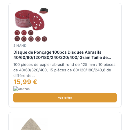
SINAND
Disque de Ponçage 100pcs Disques Abrasifs
40/60/80/120/180/240/320/400/ Grain Taille de
125mm Idéal pour Poncer/Polir/Dérouiller, Meule d
100 pièces de papier abrasif rond de 125 mm : 10 pièces
angle
de 40/60/320/400, 15 pièces de 80/120/180/240,8 de
différente…
15,99 €
Voir l'offre