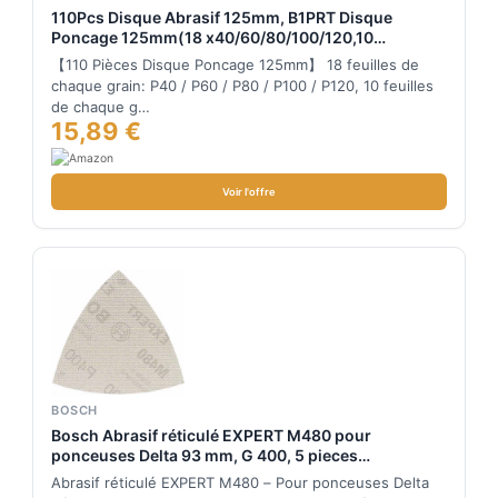
110Pcs Disque Abrasif 125mm, B1PRT Disque
Poncage 125mm(18 x40/60/80/100/120,10
x180/240 Grain),Papier Abrasif Rond 8 Trous Idéal
【110 Pièces Disque Poncage 125mm】 18 feuilles de
pour Ponceuse Excentrique(Résister à l'usure, Ne
chaque grain: P40 / P60 / P80 / P100 / P120, 10 feuilles
Perd Pas Ses Grains‌)
de chaque g…
15,89 €
Voir l'offre
BOSCH
Bosch Abrasif réticulé EXPERT M480 pour
ponceuses Delta 93 mm, G 400, 5 pieces
2608900724
Abrasif réticulé EXPERT M480 – Pour ponceuses Delta