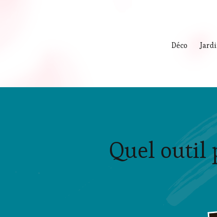
Déco
Jard
Quel outil