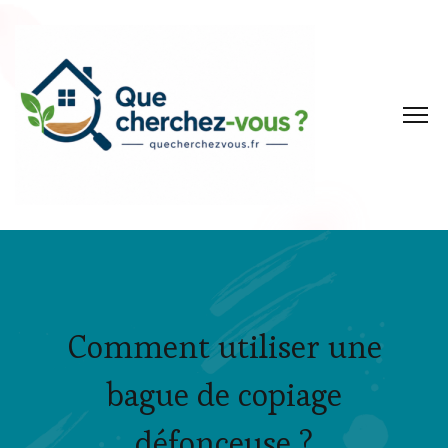
Comment utiliser une
bague de copiage
défonceuse ?