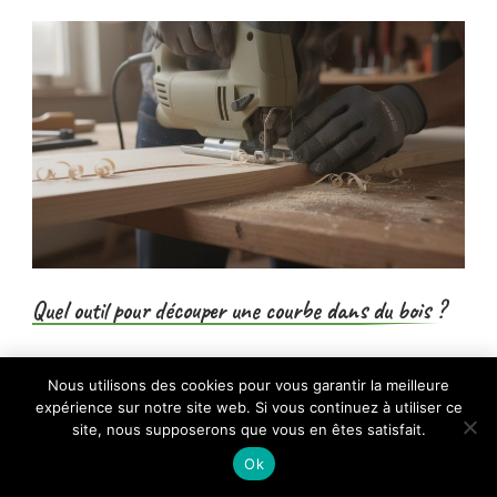
Quel outil pour découper une courbe dans du bois ?
×
Obtenir des courbes parfaitement ajustées
Nous utilisons des cookies pour vous garantir la meilleure
🔥 TOP VENTE
expérience sur notre site web. Si vous continuez à utiliser ce
KATSU 10 pièces Kit de Guides de Routeur
dans le bois relève souvent du défi pour
Voir l'offre
de Modèle en Laiton…
site, nous supposerons que vous en êtes satisfait.
tout passionné…
23,99 €
Ok
25,99 €