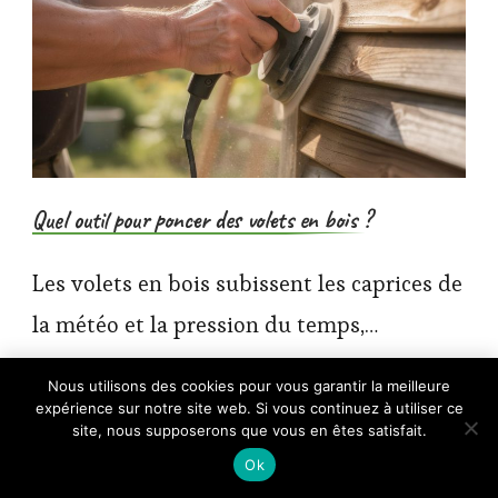
Quel outil pour poncer des volets en bois ?
Les volets en bois subissent les caprices de
la météo et la pression du temps,…
×
Nous utilisons des cookies pour vous garantir la meilleure
🔥 TOP VENTE
expérience sur notre site web. Si vous continuez à utiliser ce
Lot de 10 feuilles de papier de verre -
Voir l'offre
Grain mixte, 3 fins,…
site, nous supposerons que vous en êtes satisfait.
6,99 €
Ok