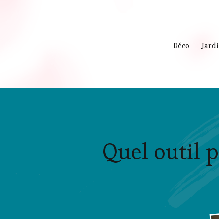
Déco
Jard
Quel outil p