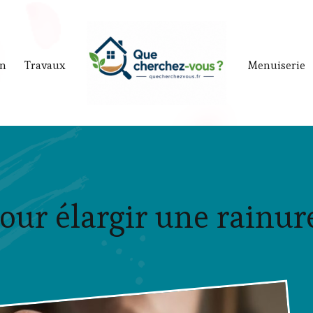
in
Travaux
Menuiserie
our élargir une rainur