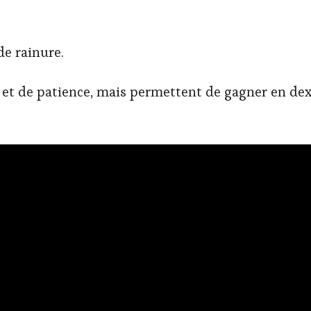
.
e rainure.
t de patience, mais permettent de gagner en dexté