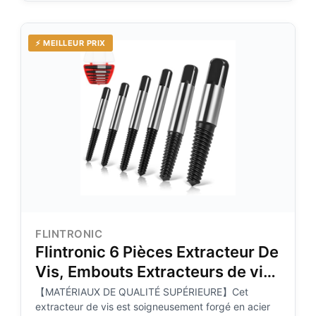
⚡ MEILLEUR PRIX
FLINTRONIC
Flintronic 6 Pièces Extracteur De
Vis, Embouts Extracteurs de vis
Cassées, Tourne a Gauche
【MATÉRIAUX DE QUALITÉ SUPÉRIEURE】Cet
extracteur de vis est soigneusement forgé en acier
Extracteur de Boulons, pour