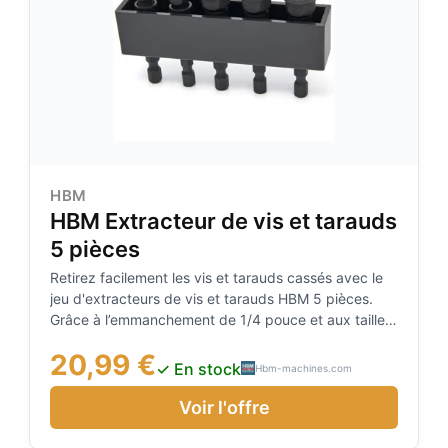
HBM
HBM Extracteur de vis et tarauds
5 pièces
Retirez facilement les vis et tarauds cassés avec le
jeu d'extracteurs de vis et tarauds HBM 5 pièces.
Grâce à l’emmanchement de 1/4 pouce et aux tailles
8, 9, 10, 11 et 12 mm, cet ensemble est la solution
20,99 €
idéale pour les fixations bloquées ou cassées. Les
✓ En stock
Hbm-machines.com
extracteurs garantissent un retrait efficace sans
endommager la pièce.
Voir l'offre