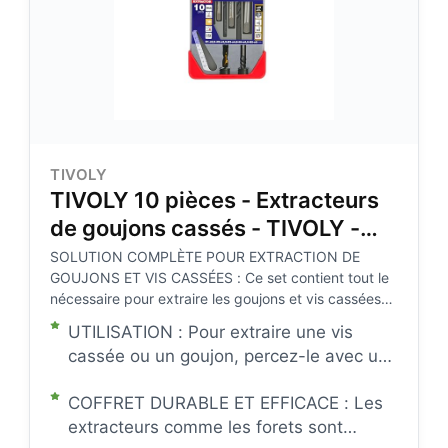
TIVOLY
TIVOLY 10 pièces - Extracteurs
de goujons cassés - TIVOLY -
11901170052
SOLUTION COMPLÈTE POUR EXTRACTION DE
GOUJONS ET VIS CASSÉES : Ce set contient tout le
nécessaire pour extraire les goujons et vis cassées
de tailles M3 à M18 : 5 forets HSS Steam TiN à
UTILISATION : Pour extraire une vis
pointe en croix et 5 extracteurs.
cassée ou un goujon, percez-le avec un
foret de diamètre adapté, puis insérer
COFFRET DURABLE ET EFFICACE : Les
l'extracteur correspondant afin de
extracteurs comme les forets sont
dévisser la tige filetée facilement à l'aide