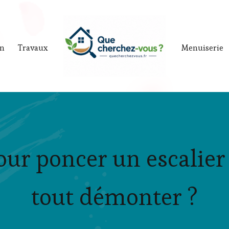
in
Travaux
Menuiserie
our poncer un escalier
tout démonter ?