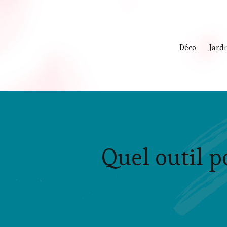
Déco
Jard
Quel outil p