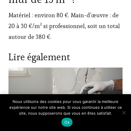
Matériel : environ 80 €. Main-d’œuvre : de
20 à 30 €/m² si professionnel, soit un total
autour de 380 €.
Lire également
×
Nous utilisons des cookies pour vous garantir la meilleure
🔥 TOP VENTE
expérience sur notre site web. Si vous continuez à utiliser ce
Sader Rebouche Tout – Enduit de
Voir l'offre
Rebouchage Intérieur Prêt à …
site, nous supposerons que vous en êtes satisfait.
4,99 €
Ok
6,90 €