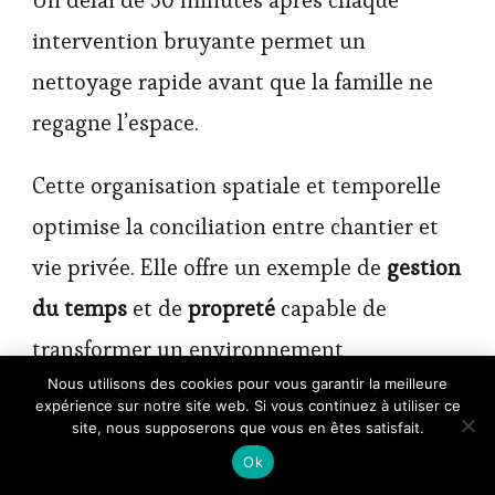
Un délai de 30 minutes après chaque
intervention bruyante permet un
nettoyage rapide avant que la famille ne
regagne l’espace.
Cette organisation spatiale et temporelle
optimise la conciliation entre chantier et
vie privée. Elle offre un exemple de
gestion
du temps
et de
propreté
capable de
transformer un environnement
×
Nous utilisons des cookies pour vous garantir la meilleure
🔥 TOP VENTE
potentiellement désordonné en un espace
expérience sur notre site web. Si vous continuez à utiliser ce
Amazon Basics Organiseur à
gérable et respectueux du rythme familial.
Voir l'offre
tiroirs/organiseur pour vêtements…
site, nous supposerons que vous en êtes satisfait.
12,23 €
Ok
14,65 €
Avec ces fondations, la rénovation suit son