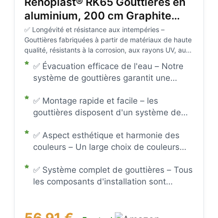
Renoplast® RK65 Gouttières en
aluminium, 200 cm Graphite
Rectangulaire, Gouttière
✅ Longévité et résistance aux intempéries –
Gouttières fabriquées à partir de matériaux de haute
Évacuation des eaux de pluie
qualité, résistants à la corrosion, aux rayons UV, aux
Profilés en tôle pliée, Abri de
basses et hautes températures, garantissant une
✅ Évacuation efficace de l'eau – Notre
jardin Abri voiture Terrasse
longue durée de vie du système.
système de gouttières garantit une
Gouttière à emboîter
évacuation rapide et sûre de l'eau de
✅ Montage rapide et facile – les
pluie et protège les murs, les fondations
gouttières disposent d'un système de
et les toits de l'humidité et des
raccordement intuitif pour un montage
dommages causés par l'excès d'eau.
✅ Aspect esthétique et harmonie des
sans problème
couleurs – Un large choix de couleurs
(graphite, marron, gris) vous permet
✅ Système complet de gouttières – Tous
d'assortir les gouttières à la couleur de
les composants d'installation sont
la façade et du toit et ainsi de garantir
disponibles : crochets, angles, raccords,
un aspect esthétique harmonieux de
tuyaux de descente, coudes et
l'ensemble du bâtiment.
56,91 €
chambres de visite – vous pouvez ainsi