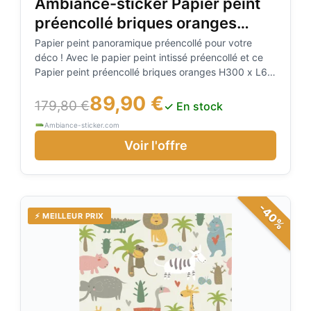
Ambiance-sticker Papier peint
préencollé briques oranges
H300 x L60 cm
Papier peint panoramique préencollé pour votre
déco ! Avec le papier peint intissé préencollé et ce
Papier peint préencollé briques oranges H300 x L60
cm, vous pourrez enfin décorer l'intérieur de votre
89,90 €
appartement ou maison à votre guise ! Application
179,80 €
✓ En stock
rapide à l'eau, sans colle et sans bulle d'air
Ambiance-sticker.com
Voir l'offre
-40%
⚡ MEILLEUR PRIX