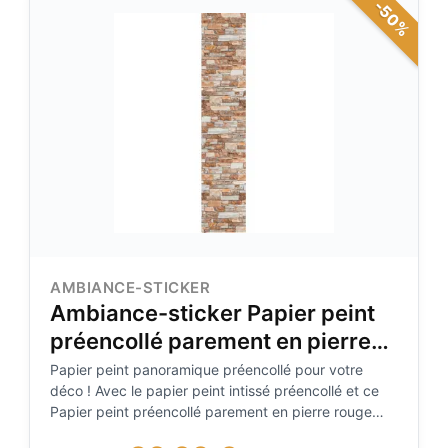
-50%
AMBIANCE-STICKER
Ambiance-sticker Papier peint
préencollé parement en pierre
rouge H300 x L60 cm
Papier peint panoramique préencollé pour votre
déco ! Avec le papier peint intissé préencollé et ce
Papier peint préencollé parement en pierre rouge
H300 x L60 cm, vous pourrez enfin décorer