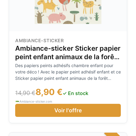
AMBIANCE-STICKER
Ambiance-sticker Sticker papier
peint enfant animaux de la forêt
tropical
Des papiers peints adhésifs chambre enfant pour
votre déco ! Avec le papier peint adhésif enfant et ce
Sticker papier peint enfant animaux de la forêt
tropical, vous pourrez enfin décorer l'intérieur de la
8,90 €
chambre de votre enfant à votre guise ! Dimension
14,90 €
✓ En stock
des papiers peints adhésifs chambre enfant
Ambiance-sticker.com
Voir l'offre