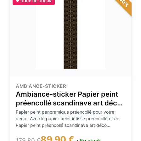
-50%
♥ COUP DE COEUR
AMBIANCE-STICKER
Ambiance-sticker Papier peint
préencollé scandinave art déco
losanges noirs et effet doré
Papier peint panoramique préencollé pour votre
déco ! Avec le papier peint intissé préencollé et ce
H300 x L60 cm
Papier peint préencollé scandinave art déco
losanges noirs et effet doré H300 x L60 cm, vous
89,90 €
pourrez enfin décorer l'intérieur de votre
179,80 €
✓ En stock