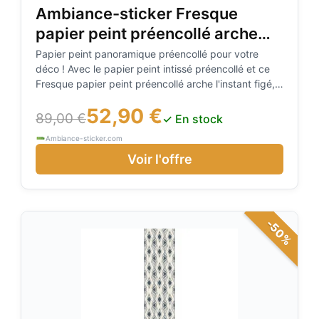
Ambiance-sticker Fresque
papier peint préencollé arche
l'instant figé
Papier peint panoramique préencollé pour votre
déco ! Avec le papier peint intissé préencollé et ce
Fresque papier peint préencollé arche l'instant figé,
vous pourrez enfin décorer l'intérieur de votre
52,90 €
appartement ou maison à votre guise ! Application
89,00 €
✓ En stock
rapide à l'eau, sans colle et sans bulle d'air
Ambiance-sticker.com
Voir l'offre
-50%