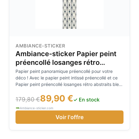
AMBIANCE-STICKER
Ambiance-sticker Papier peint
préencollé losanges rétro
abstraits bleu foncé H300 x L60
Papier peint panoramique préencollé pour votre
déco ! Avec le papier peint intissé préencollé et ce
cm
Papier peint préencollé losanges rétro abstraits bleu
foncé H300 x L60 cm, vous pourrez enfin décorer
89,90 €
l'intérieur de votre appartement ou maison à votre
179,80 €
✓ En stock
guise ! Application rapide à l'eau, sans colle
Ambiance-sticker.com
Voir l'offre