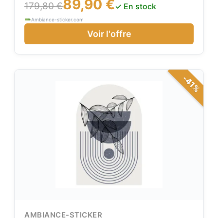
89,90 €
l'intérieur de votre appartement ou maison à votre
179,80 €
✓ En stock
guise ! Application rapide à l'eau, sans colle et sans
Ambiance-sticker.com
bu
Voir l'offre
-41%
AMBIANCE-STICKER