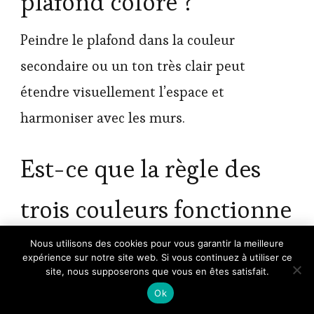
plafond coloré ?
Peindre le plafond dans la couleur
secondaire ou un ton très clair peut
étendre visuellement l’espace et
harmoniser avec les murs.
Est-ce que la règle des
trois couleurs fonctionne
×
avec un plan ouvert ?
Nous utilisons des cookies pour vous garantir la meilleure
🔥 TOP VENTE
expérience sur notre site web. Si vous continuez à utiliser ce
Redken Shampooing sans sulfate Acidic
Voir l'offre
Color Gloss booste la …
site, nous supposerons que vous en êtes satisfait.
Absolument, elle facilite la cohérence entre
27,80 €
Ok
38,00 €
deux zones (ex. salon et salle à manger) en