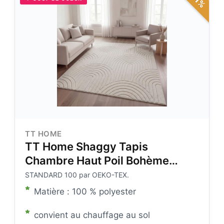
TT HOME
TT Home Shaggy Tapis
Chambre Haut Poil Bohème
Scandi Abstrait Unis Lavable
STANDARD 100 par OEKO-TEX.
Geometrique, Couleur:Beige
Matière : 100 % polyester
Clair Crème Clair,
Dimension:160x220 cm
convient au chauffage au sol