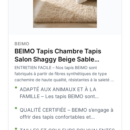
BEIMO
BEIMO Tapis Chambre Tapis
Salon Shaggy Beige Sable
160x230cm
ENTRETIEN FACILE – Nos tapis BEIMO sont
fabriqués à partir de fibres synthétiques de type
cachemire de haute qualité, résistantes à la saleté et
aux taches. Idéal pour les foyers occupés. Pour
ADAPTÉ AUX ANIMAUX ET À LA
l’entretien quotidien, passez simplement l’aspirateur
FAMILLE – Les tapis BEIMO sont
ou nettoyez avec un chiffon humide. Votre tapis
fabriqués en fausse fourrure de haute
reste frais et comme neuf, sans effort.
QUALITÉ CERTIFIÉE – BEIMO s’engage à
qualité, avec un toucher épais et ultra-
offrir des tapis confortables et
doux, offrant un grand confort à votre
fonctionnels. Nos tapis sont certifiés
famille et à vos animaux. Les bords