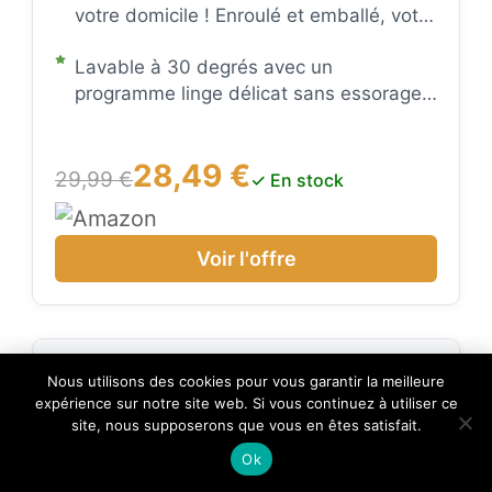
votre domicile ! Enroulé et emballé, votre
fréquentées.
tapis arrive à destination en toute
Lavable à 30 degrés avec un
sécurité. Il suffit de le déballer et de le
programme linge délicat sans essorage
dérouler pour en profiter !
avec une lessive spéciale linge délicat :
aussi souvent que nécessaire, aussi
28,49 €
rarement que possible - les tapis
29,99 €
✓ En stock
lavables ne doivent pas être lavés trop
souvent en machine
Voir l'offre
×
Nous utilisons des cookies pour vous garantir la meilleure
🔥 TOP VENTE
expérience sur notre site web. Si vous continuez à utiliser ce
Paco Home Tapis Salon Moelleux Ultra
Voir l'offre
Doux à Poils Courts - A…
site, nous supposerons que vous en êtes satisfait.
28,49 €
Ok
29,99 €