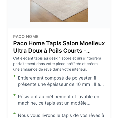
PACO HOME
Paco Home Tapis Salon Moelleux
Ultra Doux à Poils Courts -
Antidérapant, Lavable, Confort
Cet élégant tapis au design sobre et uni s'intégrera
parfaitement dans votre pièce préférée et créera
Idéal pour Salon et Chambre,
une ambiance de rêve dans votre intérieur.
Couleur:Crème 4,
Entièrement composé de polyester, il
Dimension:140x200 cm
présente une épaisseur de 10 mm . Il est
certifié non polluant selon STANDARD
Résistant au piétinement et lavable en
100 by OEKO-TEX, facile à entretenir et
machine, ce tapis est un modèle
compatible avec le chauffage au sol
polyvalent indestructible, qui a tout à fait
jusqu'à 24 degrés.
Nous vous livrons le tapis de vos rêves à
sa place dans les zones fort