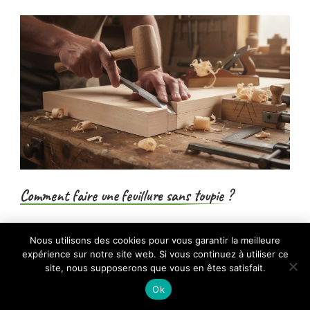
Comment faire une feuillure sans toupie ?
×
Maîtriser la feuillure sans toupie devient
Nous utilisons des cookies pour vous garantir la meilleure
🔥 TOP VENTE
expérience sur notre site web. Si vous continuez à utiliser ce
Lot de 10 feuilles de papier de verre -
rapidement une compétence précieuse
Voir l'offre
Grain mixte, 3 fins,…
site, nous supposerons que vous en êtes satisfait.
pour les menuisiers désireux de…
6,99 €
Ok