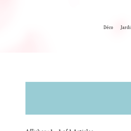
Déco
Jard