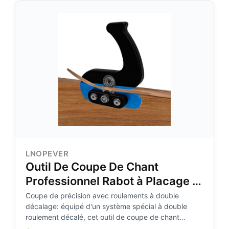
une clé de rechange
LNOPEVER
Outil De Coupe De Chant
Professionnel Rabot à Placage Et
Grattoir à Chanfrein Pour Bois
Coupe de précision avec roulements à double
décalage: équipé d'un système spécial à double
Outillage Menuiserie Pour Plans
roulement décalé, cet outil de coupe de chant
De Travail Meuble Armoire
neutralise les vibrations latérales pour éliminer le