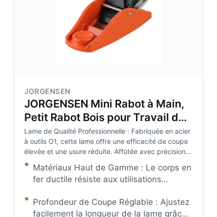
JORGENSEN
JORGENSEN Mini Rabot à Main,
Petit Rabot Bois pour Travail de
Précision
Lame de Qualité Professionnelle : Fabriquée en acier
à outils O1, cette lame offre une efficacité de coupe
élevée et une usure réduite. Affûtée avec précision
pour un rabotage minutieux, elle est idéale pour les
Matériaux Haut de Gamme : Le corps en
travaux de bois détaillés. Durable, réutilisable et
fer ductile résiste aux utilisations
facile à réaffûter, cette lame de mini rabot garantit
intensives. Le levier en alliage de zinc et
une longue durée de vie
Profondeur de Coupe Réglable : Ajustez
les éléments en acier inoxydable
facilement la longueur de la lame grâce
apportent robustesse et longévité