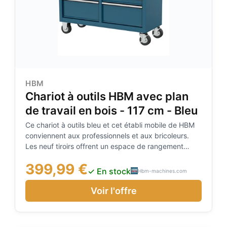
HBM
Chariot à outils HBM avec plan
de travail en bois - 117 cm - Bleu
Ce chariot à outils bleu et cet établi mobile de HBM
conviennent aux professionnels et aux bricoleurs.
Les neuf tiroirs offrent un espace de rangement
suffisant pour les outils et les petites pièces. La
399,99 €
surface de travail robuste peut supporter des chocs,
✓ En stock
Hbm-machines.com
tout comme les quatre roues robustes. La solide
poignée en acier située sur le côté des roulettes rend
Voir l'offre
le chariot facile à manœuvrer. Ce chariot et établi
pour outils est la solution idéale pour les endroits où
l'espace est limité. Tiroirs à verrouillage central Inclut