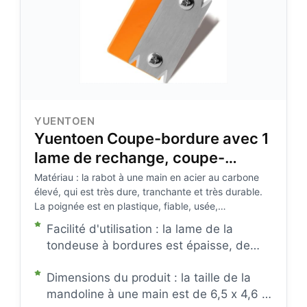
YUENTOEN
Yuentoen Coupe-bordure avec 1
lame de rechange, coupe-
bordures, outils de travail du
Matériau : la rabot à une main en acier au carbone
élevé, qui est très dure, tranchante et très durable.
bois, rabot manuel, coupe-
La poignée est en plastique, fiable, usée,
bordures, bordures en bois,
imperméable et facile à tenir.
Facilité d'utilisation : la lame de la
coupe-bordures, rabot à une
tondeuse à bordures est épaisse, de
main pour PVC ABS
sorte qu'après une période d'utilisation,
Dimensions du produit : la taille de la
il n'y a pas besoin de vous soucier de la
mandoline à une main est de 6,5 x 4,6 x
rupture ou du frisotti. La lame est