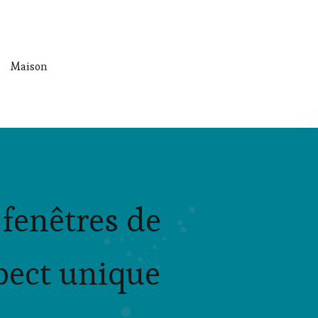
Maison
 fenêtres de
pect unique