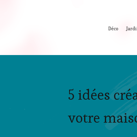
Déco
Jard
5 idées cré
votre mais