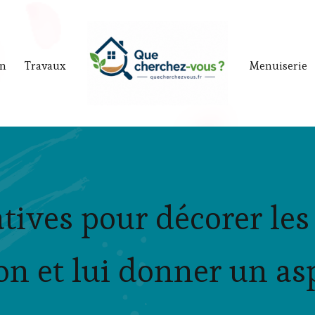
in
Travaux
Menuiserie
atives pour décorer les
on et lui donner un as