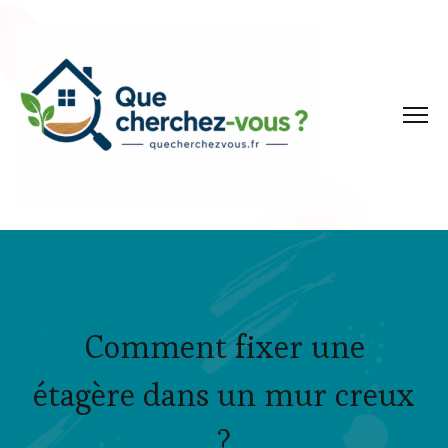
Comment fixer une
étagère dans un mur creux
?