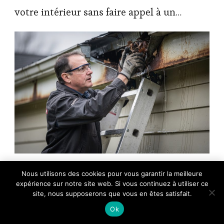
votre intérieur sans faire appel à un…
×
Réparer ou remplacer ses gouttières : ce que le calcul
Nous utilisons des cookies pour vous garantir la meilleure
🔥 TOP VENTE
révèle vraiment
expérience sur notre site web. Si vous continuez à utiliser ce
Butterfly Lot de 100 chevilles creuses pour
Voir l'offre
cloison sèche, c…
site, nous supposerons que vous en êtes satisfait.
Une gouttière en aluminium bien installée
7,49 €
Ok