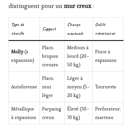
distinguent pour un
mur creux
:
Type de
Charge
Outils
Support
cheville
maximale
nécessaires
Placo,
Medium à
Molly
(à
Pince à
briques
lourd (20–
expansion)
expansion
creuses
50 kg)
Placo,
Léger à
Autoforeuse
mur
moyen (5–
Tournevis
léger
20 kg)
Métallique
Parpaing
Élevé (30–
Perforateur,
à expansion
creux
70 kg)
marteau