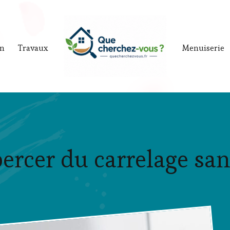
in
Travaux
Menuiserie
cer du carrelage sans