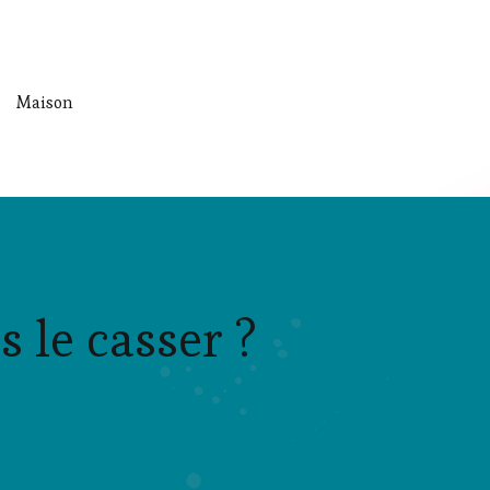
Maison
 le casser ?