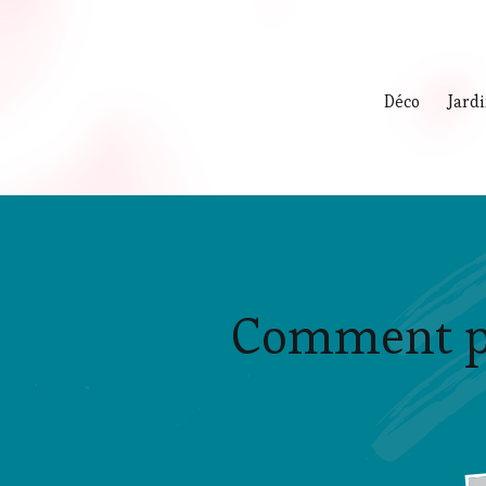
Déco
Jard
Comment per