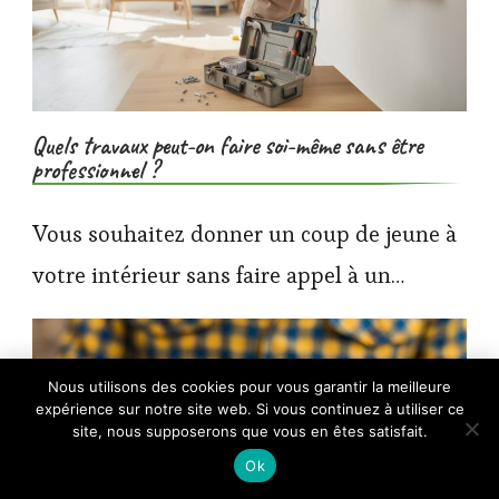
Quels travaux peut-on faire soi-même sans être
professionnel ?
Vous souhaitez donner un coup de jeune à
votre intérieur sans faire appel à un…
×
Nous utilisons des cookies pour vous garantir la meilleure
🔥 TOP VENTE
expérience sur notre site web. Si vous continuez à utiliser ce
Peygre 120 Pièces Cheville Placo et Vis
Voir l'offre
Autoperceuses
site, nous supposerons que vous en êtes satisfait.
9,99 €
Ok