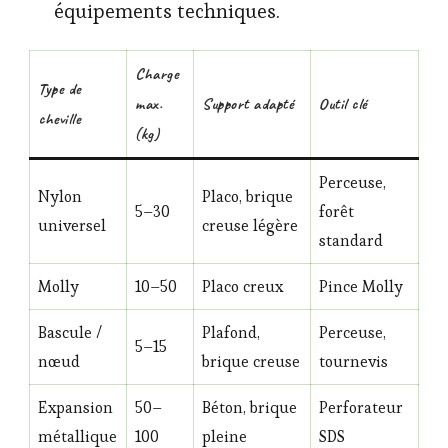
équipements techniques.
Charge
Type de
max.
Support adapté
Outil clé
cheville
(kg)
Perceuse,
Nylon
Placo, brique
5–30
forêt
universel
creuse légère
standard
Molly
10–50
Placo creux
Pince Molly
Bascule /
Plafond,
Perceuse,
5–15
nœud
brique creuse
tournevis
Expansion
50–
Béton, brique
Perforateur
métallique
100
pleine
SDS