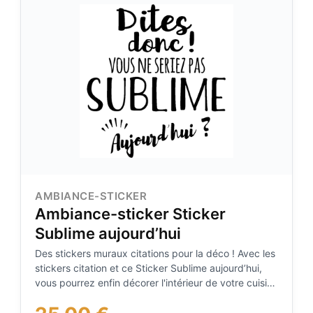
Couleur: Noir
AMBIANCE-STICKER
Ambiance-sticker Sticker
Sublime aujourd’hui
Des stickers muraux citations pour la déco ! Avec les
stickers citation et ce Sticker Sublime aujourd’hui,
vous pourrez enfin décorer l'intérieur de votre cuisine
à votre guise avec leur aide ! Où coller cet
autocollant déco ? Ces stickers proverbes d'hommes