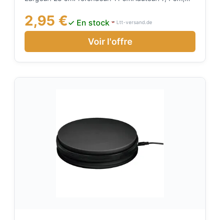
Couleur: Noir
Poids: 0,06 kg
2,95 €
✓ En stock
Ltt-versand.de
Voir l'offre