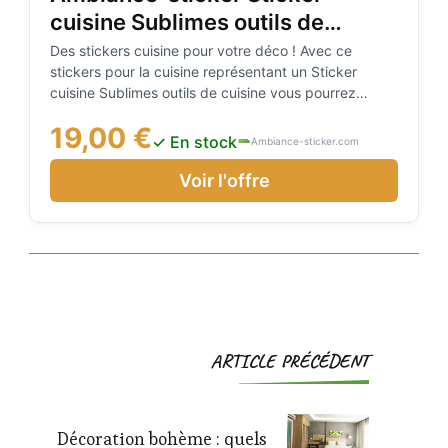
cuisine Sublimes outils de
cuisine
Des stickers cuisine pour votre déco ! Avec ce
stickers pour la cuisine représentant un Sticker
cuisine Sublimes outils de cuisine vous pourrez
décorer votre intérieur de manière originale et facile!
19,00 €
Vous allez pouvoir donner une nouvelle vie à cette
✓ En stock
Ambiance-sticker.com
pièce si fréquemment utilisée ! Simplifiez vous
Voir l'offre
Navigation
ARTICLE PRÉCÉDENT
d'article
Décoration bohème : quels