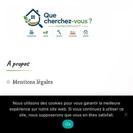
A propos
Mentions légales
×
Contact
Nous utilisons des cookies pour vous garantir la meilleure
🔥 TOP VENTE
expérience sur notre site web. Si vous continuez à utiliser ce
EUROPALMS Rotary Plate 60cm jusqu'à
Voir l'offre
150kg noir - Accessoires…
site, nous supposerons que vous en êtes satisfait.
413,44 €
Ok