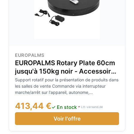
EUROPALMS
EUROPALMS Rotary Plate 60cm
jusqu'à 150kg noir - Accessoires
de décoration
Support rotatif pour la présentation de produits dans
les salles de vente Commande via interrupteur
marche/arrêt sur l'appareil, autonome,
télécommande IR, Disponible en plusieurs couleurs et
413,44 €
tailles, Design élégant, Pour des domaines
✓ En stock
Ltt-versand.de
d'application tels que: Mariages/galas/événements,
construction de stands pour salons professionnels,
Voir l'offre
Contenu de l'emballage 1 appareil, 1 adaptateur
secteur externe, 1 télécommande, 1 cordon