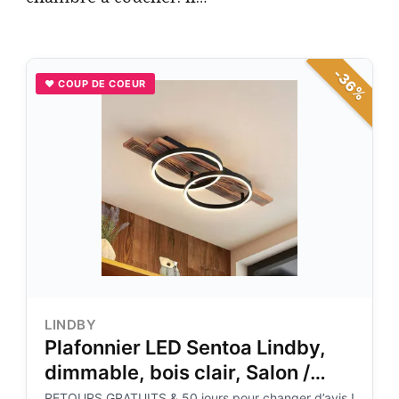
-36%
♥ COUP DE COEUR
LINDBY
Plafonnier LED Sentoa Lindby,
dimmable, bois clair, Salon /
Salle à manger, Bois, Moderne,
RETOURS GRATUITS & 50 jours pour changer d’avis !