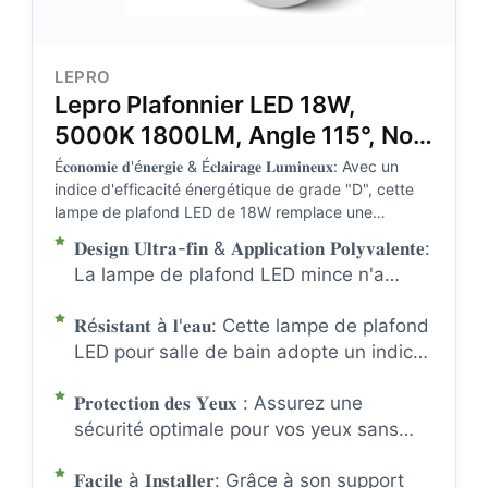
LEPRO
Lepro Plafonnier LED 18W,
5000K 1800LM, Angle 115°, Non
Dimmable, IP44
É𝐜𝐨𝐧𝐨𝐦𝐢𝐞 𝐝'é𝐧𝐞𝐫𝐠𝐢𝐞 & É𝐜𝐥𝐚𝐢𝐫𝐚𝐠𝐞 𝐋𝐮𝐦𝐢𝐧𝐞𝐮𝐱: Avec un
indice d'efficacité énergétique de grade "D", cette
lampe de plafond LED de 18W remplace une
ampoule à incandescence de 100W, permettant ainsi
𝐃𝐞𝐬𝐢𝐠𝐧 𝐔𝐥𝐭𝐫𝐚-𝐟𝐢𝐧 & 𝐀𝐩𝐩𝐥𝐢𝐜𝐚𝐭𝐢𝐨𝐧 𝐏𝐨𝐥𝐲𝐯𝐚𝐥𝐞𝐧𝐭𝐞:
une économie d'énergie efficace et une réduction de
La lampe de plafond LED mince n'a
la facture d'électricité. Sa luminosité de 1800lm peut
qu'une épaisseur de 2,6 cm, et son
éclairer une pièce de 10 à 16 m², soit 108 à 172
𝐑é𝐬𝐢𝐬𝐭𝐚𝐧𝐭 à 𝐥'𝐞𝐚𝐮: Cette lampe de plafond
design moderne et discret la rend idéale
pieds carrés, idéale pour votre salle de bain,
chambre, buanderie, etc.
LED pour salle de bain adopte un indice
pour les cuisines, chambres, buanderies,
de protection IP44 et une conception
greniers, bureaux, garde-robes, couloirs,
𝐏𝐫𝐨𝐭𝐞𝐜𝐭𝐢𝐨𝐧 𝐝𝐞𝐬 𝐘𝐞𝐮𝐱 : Assurez une
étanchéifiée, ce qui permet non
salles de bain, halls, salles de stockage,
sécurité optimale pour vos yeux sans
seulement de prévenir les éclaboussures
porches, salons, salons, garages, et bien
scintillement, éblouissement ou lumière
d'eau lors de son utilisation dans les
plus encore.
𝐅𝐚𝐜𝐢𝐥𝐞 à 𝐈𝐧𝐬𝐭𝐚𝐥𝐥𝐞𝐫: Grâce à son support
agressive, et sans radiation nuisible. La
salles de bain et porches extérieurs,