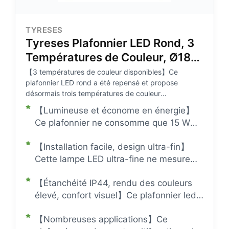
TYRESES
Tyreses Plafonnier LED Rond, 3
Températures de Couleur, Ø18
cm
【3 températures de couleur disponibles】Ce
plafonnier LED rond a été repensé et propose
désormais trois températures de couleur
(3000K/4000K/6500K). Ajustez facilement la
【Lumineuse et économe en énergie】
température de couleur grâce à l'interrupteur à trois
Ce plafonnier ne consomme que 15 W
positions situé à l'arrière. Ces trois réglages
pour un flux lumineux de 1500 lumens. Il
s'adaptent à différentes situations et vous
【Installation facile, design ultra-fin】
offre un éclairage ultra-lumineux pour
permettent de créer facilement des ambiances
variées.
Cette lampe LED ultra-fine ne mesure
les pièces de 8 à 15 mètres carrés, ce
que 1,7 cm d'épaisseur, permettant une
qui en fait un choix idéal pour un
【Étanchéité IP44, rendu des couleurs
installation encastrée au plafond et
éclairage écoénergétique. Ce plafonnier
élevé, confort visuel】Ce plafonnier led
empêchant efficacement l'accumulation
led pour salon garantit non seulement un
de salle de bain est entièrement
d'insectes et de poussière. Son socle
éclairage optimal, mais permet
【Nombreuses applications】Ce
étanche (IP44), ce qui le rend résistant à
ergonomique est compatible avec 99 %
également de réaliser jusqu'à 85 %