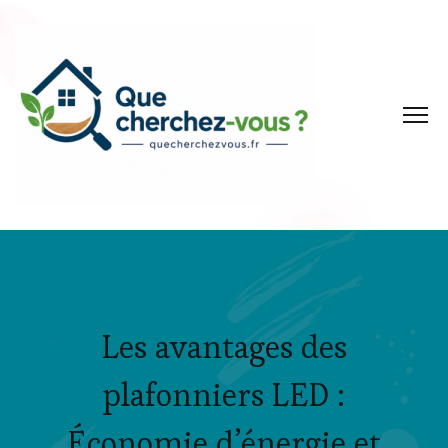
Les avantages des
plafonniers LED :
Économie d’énergie et