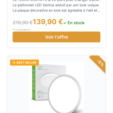
Le plafonnier LED Sentoa séduit par son look unique.
Plafonnier LED
La plaque décorative en bois est agréable à l'œil et
les sources lumineuses en forme d'anneau ajoutent
139,90 €
une Note harmonieuse au design.
219,90 €
✓ En stock
Luminaire.fr
Voir l'offre
-5%
★ BEST-SELLER