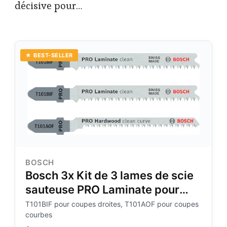
décisive pour…
★ BEST-SELLER
BOSCH
Bosch 3x Kit de 3 lames de scie
sauteuse PRO Laminate pour
emmanchement en T (pour
T101BIF pour coupes droites, T101AOF pour coupes
courbes
Parquet, Vinyle stratifié solide,