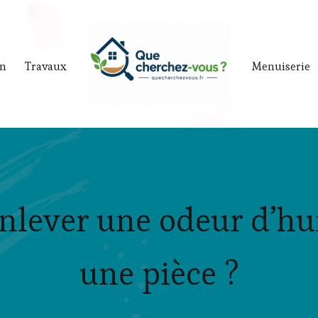
in
Travaux
Menuiserie
lever une odeur d’hu
une pièce ?