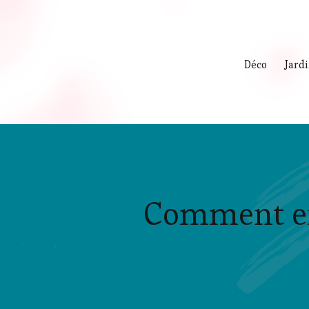
Déco
Jard
Comment en