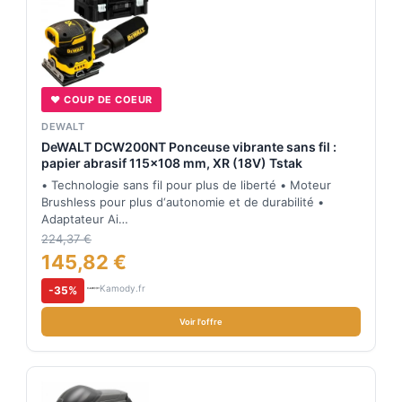
♥ COUP DE COEUR
DEWALT
DeWALT DCW200NT Ponceuse vibrante sans fil :
papier abrasif 115×108 mm, XR (18V) Tstak
• Technologie sans fil pour plus de liberté • Moteur
Brushless pour plus d‘autonomie et de durabilité •
Adaptateur Ai…
224,37 €
145,82 €
Kamody.fr
-35%
Voir l'offre