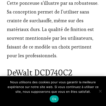
Cette ponceuse s’illustre par sa robustesse.
Sa conception permet de l’utiliser sans
crainte de surchauffe, même sur des
matériaux durs. La qualité de finition est
souvent mentionnée par les utilisateurs,
faisant de ce modèle un choix pertinent
pour les professionnels.
DeWalt DCD740C2
×
Nous utilisons des cookies pour vous garantir la meilleure
🔥 TOP VENTE
La DeWalt est spécialement conçue pour
expérience sur notre site web. Si vous continuez à utiliser ce
HBM 3 en 1 : tronçonneuse, ponceuse et
Voir l'offre
souffleur de feuilles…
site, nous supposerons que vous en êtes satisfait.
les utilisateurs cherchant à optimiser leur
59,99 €
Ok
temps de travail. Avec un
diminueur de