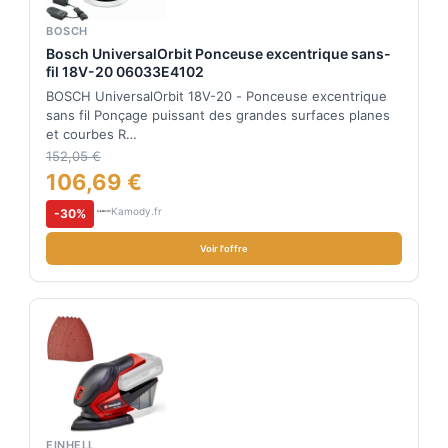
BOSCH
Bosch UniversalOrbit Ponceuse excentrique sans-
fil 18V-20 06033E4102
BOSCH UniversalOrbit 18V-20 - Ponceuse excentrique
sans fil Ponçage puissant des grandes surfaces planes
et courbes R…
152,05 €
106,69 €
Kamody.fr
-30%
Voir l'offre
EINHELL