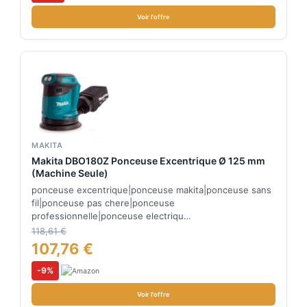
Voir l'offre
MAKITA
Makita DBO180Z Ponceuse Excentrique Ø 125 mm
(Machine Seule)
ponceuse excentrique|ponceuse makita|ponceuse sans
fil|ponceuse pas chere|ponceuse
professionnelle|ponceuse electriqu…
118,61 €
107,76 €
-9%
Voir l'offre