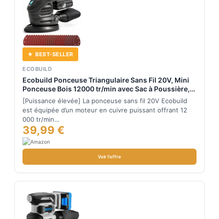
★ BEST-SELLER
ECOBUILD
Ecobuild Ponceuse Triangulaire Sans Fil 20V, Mini
Ponceuse Bois 12000 tr/min avec Sac à Poussière,
20 Feuilles Abrasives, Poignée Ergonomique,
[Puissance élevée] La ponceuse sans fil 20V Ecobuild
Batterie 2.0Ah et Chargeur Inclus,Ponceuse Murale
est équipée d’un moteur en cuivre puissant offrant 12
000 tr/min…
39,99 €
Voir l'offre