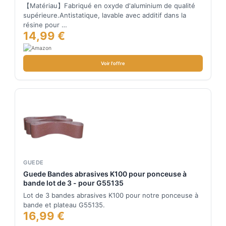
80/120/150) pour Ponceuses à Bande,Idéale pour le
【Matériau】Fabriqué en oxyde d'aluminium de qualité
Bois(12 pièces)
supérieure.Antistatique, lavable avec additif dans la
résine pour …
14,99 €
Voir l'offre
GUEDE
Guede Bandes abrasives K100 pour ponceuse à
bande lot de 3 - pour G55135
Lot de 3 bandes abrasives K100 pour notre ponceuse à
bande et plateau G55135.
16,99 €