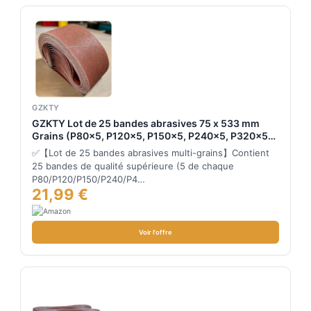
GZKTY
GZKTY Lot de 25 bandes abrasives 75 x 533 mm
Grains (P80x5, P120x5, P150x5, P240x5, P320x5)
pour ponceuse à bande
✅【Lot de 25 bandes abrasives multi-grains】Contient
25 bandes de qualité supérieure (5 de chaque
P80/P120/P150/P240/P4…
21,99 €
Voir l'offre