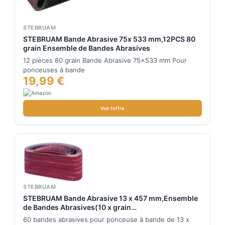
STEBRUAM
STEBRUAM Bande Abrasive 75x 533 mm,12PCS 80
grain Ensemble de Bandes Abrasives
12 pièces 80 grain Bande Abrasive 75x533 mm Pour
ponceuses à bande
19,99 €
Voir l'offre
STEBRUAM
STEBRUAM Bande Abrasive 13 x 457 mm,Ensemble
de Bandes Abrasives(10 x grain
40/60/80/120/180/240 chacun) pour Ponceuses à
60 bandes abrasives pour ponceuse à bande de 13 x