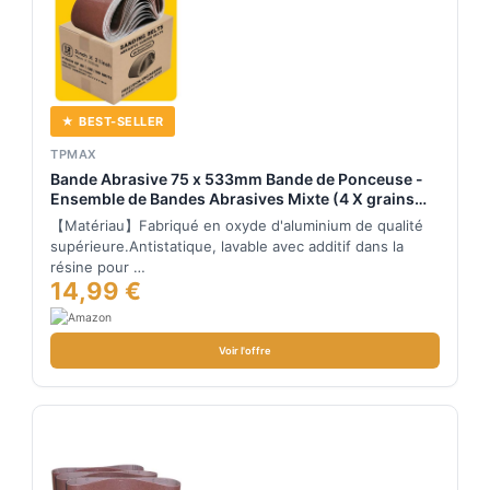
★ BEST-SELLER
TPMAX
Bande Abrasive 75 x 533mm Bande de Ponceuse -
Ensemble de Bandes Abrasives Mixte (4 X grains
80/120/150) pour Ponceuses à Bande, Idéale pour le
【Matériau】Fabriqué en oxyde d'aluminium de qualité
Bois(12 pièces)
supérieure.Antistatique, lavable avec additif dans la
résine pour …
14,99 €
Voir l'offre