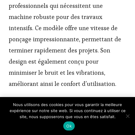
professionnels qui nécessitent une
machine robuste pour des travaux
intensifs. Ce modèle offre une vitesse de
ponçage impressionnante, permettant de
terminer rapidement des projets. Son
design est également conçu pour
minimiser le bruit et les vibrations,
améliorant ainsi le confort d’utilisation.
×
4. Ponceuse à bande
Nous utilisons des cookies pour vous garantir la meilleure
🔥 TOP VENTE
expérience sur notre site web. Si vous continuez à utiliser ce
Bande Abrasive 75 x 533mm Bande de
Voir l'offre
Ponceuse - Ensemble de Ba…
site, nous supposerons que vous en êtes satisfait.
Makita M9400
14,99 €
Ok