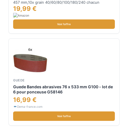
Bande, compatible avec Black&Decker Power Lime
457 mm,10x grain 40/60/80/100/180/240 chacun
(60 pièces)
19,99 €
Voir l'offre
GUEDE
Guede Bandes abrasives 76 x 533 mm G100 - lot de
6 pour ponceuse G58146
16,99 €
Dema-france.com
Voir l'offre