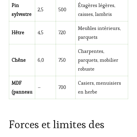
Pin
Étagères légères,
2,5
500
sylvestre
caisses, lambris
Meubles intérieurs,
Hêtre
4,5
720
parquets
Charpentes,
Chêne
6,0
750
parquets, mobilier
robuste
MDF
Casiers, menuisiers
–
700
(panneau
en herbe
Forces et limites des