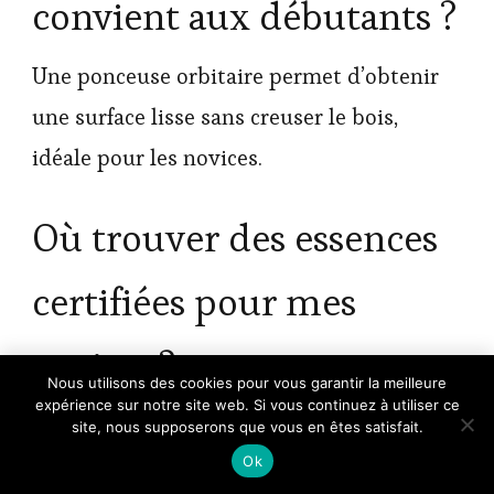
convient aux débutants ?
Une ponceuse orbitaire permet d’obtenir
une surface lisse sans creuser le bois,
idéale pour les novices.
Où trouver des essences
certifiées pour mes
projets ?
×
Nous utilisons des cookies pour vous garantir la meilleure
🔥 TOP VENTE
expérience sur notre site web. Si vous continuez à utiliser ce
EZARC Ciseaux à bois Professionnels avec
Se tourner vers des fournisseurs labellisés
Voir l'offre
boîte de Rangement …
site, nous supposerons que vous en êtes satisfait.
49,99 €
Ok
PEFC ou FSC, ou consulter un