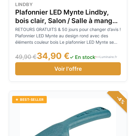
LINDBY
Plafonnier LED Mynte Lindby,
bois clair, Salon / Salle à manger,
Matière Plastique, Moderne,
RETOURS GRATUITS & 50 jours pour changer d’avis !
Plafonnier LED Mynte au design rond avec des
Plafonnier LED
éléments couleur bois Le plafonnier LED Mynte se
caractérise par son style élégant, alliant fer,
34,90 €
aluminium et plastique. Son corps rond est doté d'un
49,90 €
✓ En stock
Luminaire.fr
diffuseur blanc entouré d'un cadre couleur bois.
Derrière ce diffuseur se trouvent des LED fixes qui
Voir l'offre
génèrent une lumière blanche chaude. Le design
plutôt discret du plafonnier LED Mynte s'intègre
facilement dans les styles d'intérieur modernes et
complète harmonieusement le reste du mobilier. Il
-4%
convient parfaitement aux pièces basses et est
★ BEST-SELLER
moins encombrant qu'un plafonnier imposant.