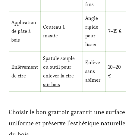
fins
Angle
Application
Couteau à
rigide
de pâte à
7–15 €
mastic
pour
bois
lisser
Spatule souple
Enlève
Enlèvement
ou
outil pour
10–20
sans
de cire
enlever la cire
€
abîmer
sur bois
Choisir le bon grattoir garantit une surface
uniforme et préserve l’esthétique naturelle
du bois.