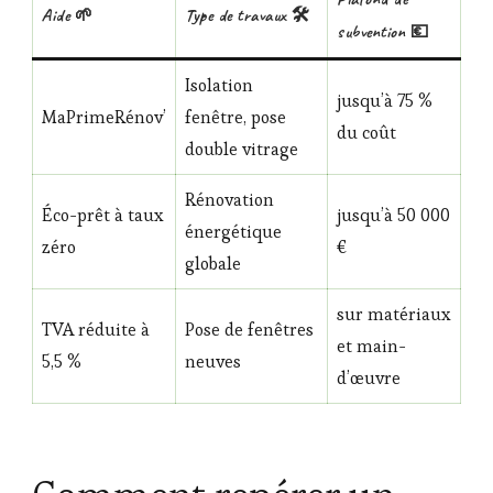
Aide 🌱
Type de travaux 🛠️
subvention 💶
Isolation
jusqu’à 75 %
MaPrimeRénov’
fenêtre, pose
du coût
double vitrage
Rénovation
Éco-prêt à taux
jusqu’à 50 000
énergétique
zéro
€
globale
sur matériaux
TVA réduite à
Pose de fenêtres
et main-
5,5 %
neuves
d’œuvre