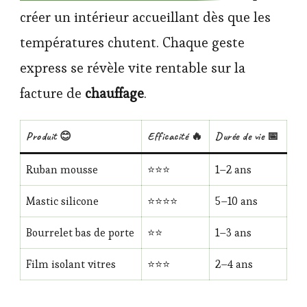
créer un intérieur accueillant dès que les
températures chutent. Chaque geste
express se révèle vite rentable sur la
facture de
chauffage
.
Produit 😊
Efficacité 🔥
Durée de vie 📅
Ruban mousse
⭐️⭐️⭐️
1–2 ans
Mastic silicone
⭐️⭐️⭐️⭐️
5–10 ans
Bourrelet bas de porte
⭐️⭐️
1–3 ans
Film isolant vitres
⭐️⭐️⭐️
2–4 ans