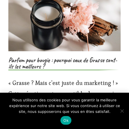
Parfum pour bougie : pourquoi ceux de Grasse sont-
ils les meilleurs ?
« Grasse ? Mais c’est juste du marketing ! »
Cette réaction est susceptible de survenir
×
Nous utilisons des cookies pour vous garantir la meilleure
🔥 TOP VENTE
lorsqu’on…
expérience sur notre site web. Si vous continuez à utiliser ce
Ouch Fluo Collier avec laisse - Glow in the
Voir l'offre
Dark - Neon Gree…
site, nous supposerons que vous en êtes satisfait.
24,95 €
Ok