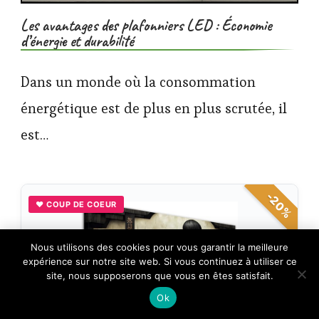
Les avantages des plafonniers LED : Économie
d’énergie et durabilité
Dans un monde où la consommation
énergétique est de plus en plus scrutée, il
est…
-20%
♥ COUP DE COEUR
×
Nous utilisons des cookies pour vous garantir la meilleure
🔥 TOP VENTE
expérience sur notre site web. Si vous continuez à utiliser ce
Mojoliving Affiche japonaise - Images
Voir l'offre
Esthétiques Anime pour…
site, nous supposerons que vous en êtes satisfait.
16,90 €
Ok