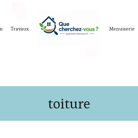
in
Travaux
Menuiserie
toiture