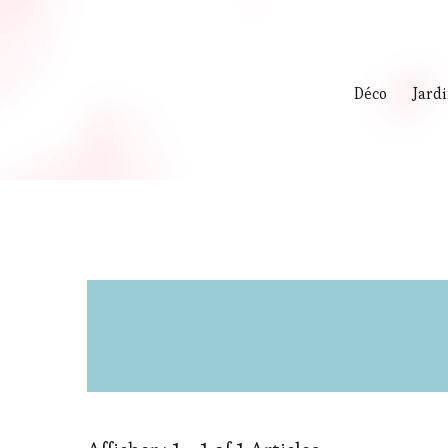
Déco
Jard