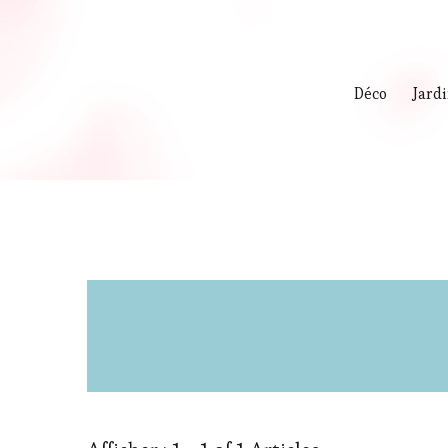
Déco
Jard