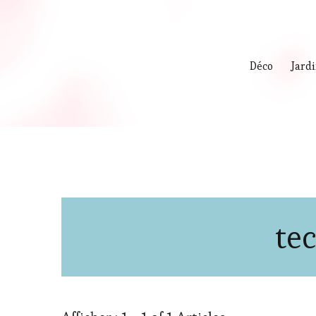
Déco
Jard
te