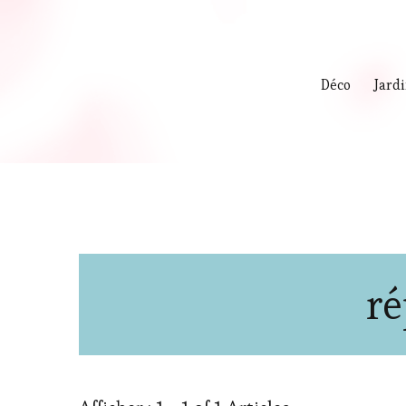
Déco
Jard
ré