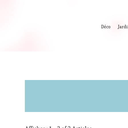
Déco
Jard