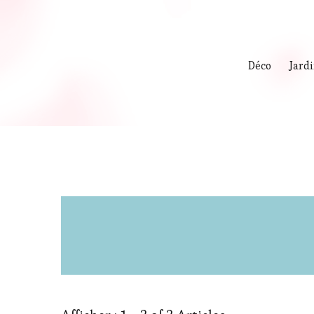
Déco
Jard