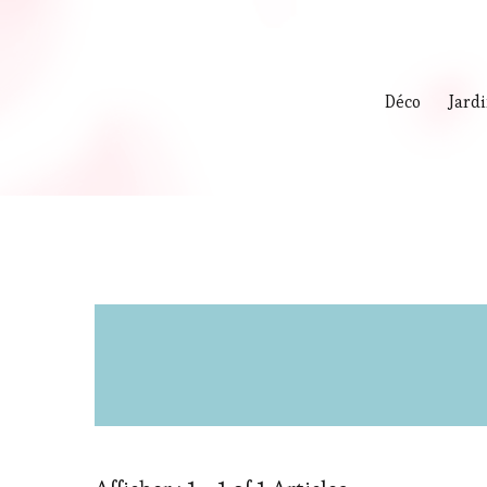
Déco
Jard