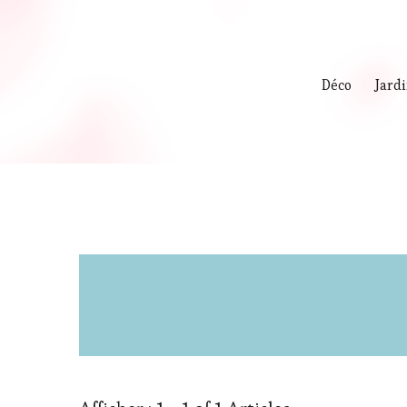
Déco
Jard