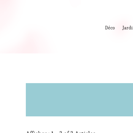
Déco
Jard