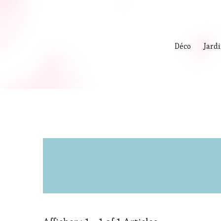
Déco
Jard