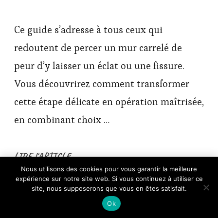
Ce guide s’adresse à tous ceux qui
redoutent de percer un mur carrelé de
peur d’y laisser un éclat ou une fissure.
Vous découvrirez comment transformer
cette étape délicate en opération maîtrisée,
en combinant choix …
LIRE l'ARTICLE
×
Nous utilisons des cookies pour vous garantir la meilleure
🔥 TOP VENTE
expérience sur notre site web. Si vous continuez à utiliser ce
PONY DANCE Lot de 2 Rideau Occultant
Voir l'offre
Thermique Isolant Anti …
site, nous supposerons que vous en êtes satisfait.
23,82 €
Ok
25,07 €