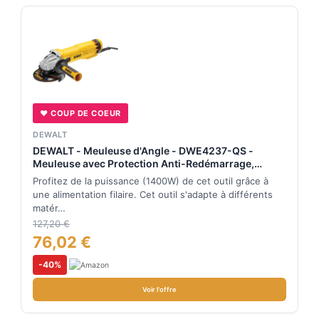
♥ COUP DE COEUR
DEWALT
DEWALT - Meuleuse d'Angle - DWE4237-QS -
Meuleuse avec Protection Anti-Redémarrage,
Carter de Protection et Poignée Latérale Multi-
Profitez de la puissance (1400W) de cet outil grâce à
Positions - Lame Ø125mm - Régime à Vide 11500
une alimentation filaire. Cet outil s'adapte à différents
tr/min - 1400W
matér…
127,20 €
76,02 €
-40%
Voir l'offre