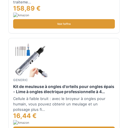
traiteme…
158,89 €
Voir l'offre
GENERIC
Kit de meuleuse à ongles d'orteils pour ongles épais
- Lime à ongles électrique professionnelle à 4
vitesses pour ongles des orteils, polissage, soins
Cellule à faible bruit : avec le broyeur à ongles pour
infirmiers, pelage, retrait des bords de meulage
humain, vous pouvez obtenir un meulage et un
polissage plus fi…
16,44 €