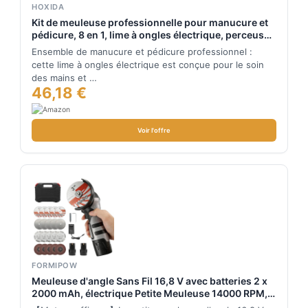
HOXIDA
Kit de meuleuse professionnelle pour manucure et
pédicure, 8 en 1, lime à ongles électrique, perceuse
à ongles à 5 vitesses pour ongles épais, cuticules et
Ensemble de manucure et pédicure professionnel :
coupe-ongles à LED pour femmes, hommes,
cette lime à ongles électrique est conçue pour le soin
des mains et …
46,18 €
Voir l'offre
FORMIPOW
Meuleuse d'angle Sans Fil 16,8 V avec batteries 2 x
2000 mAh, électrique Petite Meuleuse 14000 RPM,
Disqueuse 75mm, 20 Disques Tronçonnage, Pour