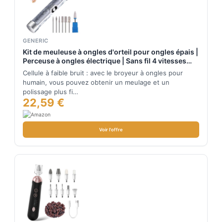
GENERIC
Kit de meuleuse à ongles d'orteil pour ongles épais |
Perceuse à ongles électrique | Sans fil 4 vitesses
Outils professionnels pour enlever les ongles
Cellule à faible bruit : avec le broyeur à ongles pour
acryliques pour façonner les bords, polir, meuler
humain, vous pouvez obtenir un meulage et un
polissage plus fi…
22,59 €
Voir l'offre