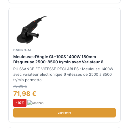
DNIPRO-M
Meuleuse d'Angle GL-190S 1400W 180mm -
Disqueuse 2500-8500 tr/min avec Variateur 6
Vitesses, Soft Start, Filetage M14 - Meuleuse Métal
PUISSANCE ET VITESSE RÉGLABLES : Meuleuse 1400W
Béton Pierre par Dnipro-M
avec variateur électronique 6 vitesses de 2500 à 8500
tr/min permetta…
79,98 €
71,98 €
-10%
Voir l'offre