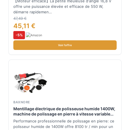
【Moteur efficace】La petite meuleuse d'angle 16,8 V
Meulage, Polissage, Découpe Professionnels
offre une puissance élevée et efficace de 550 W,
démarre rapidemen…
47,49 €
45,11 €
-5%
Voir l'offre
BAXNORE
Mentillage électrique de polisseuse humide 1400W,
machine de polissage en pierre à vitesse variable
avec moulin à eau, outil de granit en marbre
Performance professionnelle de polissage en pierre: ce
professionnel pour les stonemasons
polisseur humide de 1400W offre 8100 tr / min pour un