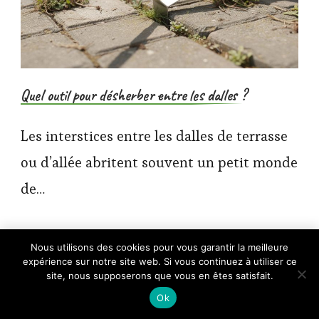
Quel outil pour désherber entre les dalles ?
Les interstices entre les dalles de terrasse
ou d’allée abritent souvent un petit monde
de…
×
Nous utilisons des cookies pour vous garantir la meilleure
🔥 TOP VENTE
expérience sur notre site web. Si vous continuez à utiliser ce
Bosch Taille-Haies électrique -
Voir l'offre
EasyHedgeCut 45
site, nous supposerons que vous en êtes satisfait.
49,45 €
Ok
74,48 €